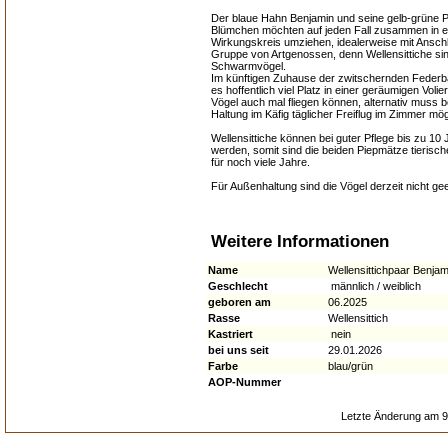
Der blaue Hahn Benjamin und seine gelb-grüne P
Blümchen möchten auf jeden Fall zusammen in 
Wirkungskreis umziehen, idealerweise mit Ansch
Gruppe von Artgenossen, denn Wellensittiche si
Schwarmvögel.
Im künftigen Zuhause der zwitschernden Federbä
es hoffentlich viel Platz in einer geräumigen Volier
Vögel auch mal fliegen können, alternativ muss b
Haltung im Käfig täglicher Freiflug im Zimmer mög
Wellensittiche können bei guter Pflege bis zu 10 
werden, somit sind die beiden Piepmätze tierisch
für noch viele Jahre.
Für Außenhaltung sind die Vögel derzeit nicht gee
Weitere Informationen
Name
Wellensittichpaar Benja
Geschlecht
männlich / weiblich
geboren am
06.2025
Rasse
Wellensittich
Kastriert
nein
bei uns seit
29.01.2026
Farbe
blau/grün
AOP-Nummer
Letzte Änderung am 9.