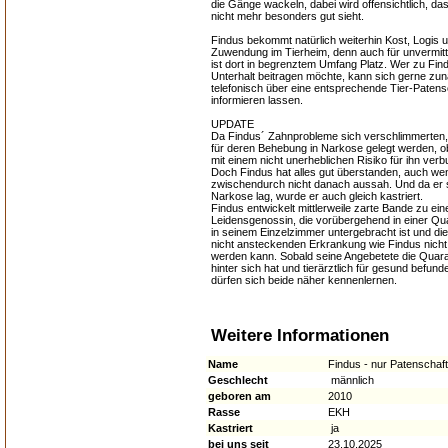
die Gänge wackeln, dabei wird offensichtlich, da
nicht mehr besonders gut sieht.
Findus bekommt natürlich weiterhin Kost, Logis u
Zuwendung im Tierheim, denn auch für unvermitt
ist dort in begrenztem Umfang Platz. Wer zu Fin
Unterhalt beitragen möchte, kann sich gerne zu
telefonisch über eine entsprechende Tier-Patens
informieren lassen.
UPDATE
Da Findus´ Zahnprobleme sich verschlimmerten,
für deren Behebung in Narkose gelegt werden, 
mit einem nicht unerheblichen Risiko für ihn ver
Doch Findus hat alles gut überstanden, auch we
zwischendurch nicht danach aussah. Und da er 
Narkose lag, wurde er auch gleich kastriert.
Findus entwickelt mittlerweile zarte Bande zu ein
Leidensgenossin, die vorübergehend in einer Q
in seinem Einzelzimmer untergebracht ist und di
nicht ansteckenden Erkrankung wie Findus nicht
werden kann. Sobald seine Angebetete die Quara
hinter sich hat und tierärztlich für gesund befund
dürfen sich beide näher kennenlernen.
Weitere Informationen
Name
Findus - nur Patenschaft
Geschlecht
männlich
geboren am
2010
Rasse
EKH
Kastriert
ja
bei uns seit
23.10.2025