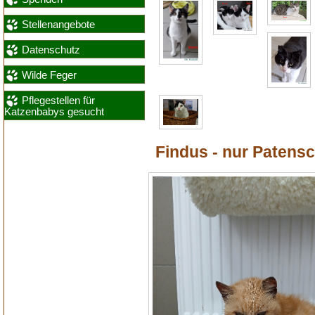
Stellenangebote
Datenschutz
Wilde Feger
Pflegestellen für
Katzenbabys gesucht
Findus - nur Patensc