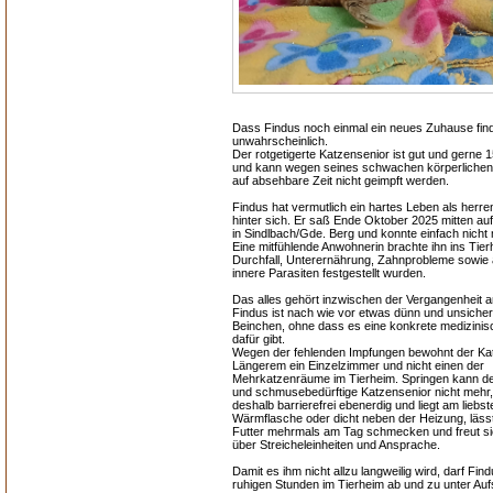
Dass Findus noch einmal ein neues Zuhause finde
unwahrscheinlich.
Der rotgetigerte Katzensenior ist gut und gerne 1
und kann wegen seines schwachen körperliche
auf absehbare Zeit nicht geimpft werden.
Findus hat vermutlich ein hartes Leben als herre
hinter sich. Er saß Ende Oktober 2025 mitten auf
in Sindlbach/Gde. Berg und konnte einfach nicht 
Eine mitfühlende Anwohnerin brachte ihn ins Tie
Durchfall, Unterernährung, Zahnprobleme sowie
innere Parasiten festgestellt wurden.
Das alles gehört inzwischen der Vergangenheit a
Findus ist nach wie vor etwas dünn und unsicher
Beinchen, ohne dass es eine konkrete medizini
dafür gibt.
Wegen der fehlenden Impfungen bewohnt der Kat
Längerem ein Einzelzimmer und nicht einen der
Mehrkatzenräume im Tierheim. Springen kann de
und schmusebedürftige Katzensenior nicht mehr, 
deshalb barrierefrei ebenerdig und liegt am liebst
Wärmflasche oder dicht neben der Heizung, lässt
Futter mehrmals am Tag schmecken und freut sic
über Streicheleinheiten und Ansprache.
Damit es ihm nicht allzu langweilig wird, darf Fin
ruhigen Stunden im Tierheim ab und zu unter Auf