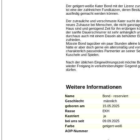
Der getigert-weiße Kater Bond mit der Lizenz z
ist eine der zahlreichen Fundkatzen, deren Besit
ausfindig gemacht werden können.
Der zutrauliche und verschmuste Kater sucht de
neues Zuhause bei Menschen, die nicht ganztag
Haus sind und genügend Zeit für ihn erübrigen 
der sanfte Dauerschnurrer ist sehr anhänglich u
durchaus auch mit einem Dasein als behüteter Ei
zufrieden.
Müsste Bond tagsüber ein paar Stunden alleine b
hätte er aber doch gerne ein altersmäßig und vor
charakterlich passendes Partnertier an seiner S
Kuscheln und Spielen.
Nach der üblichen Eingewöhnungszeit möchte Bo
wieder Freigang in verkehrsberuhigter Gegend 
dürfen.
Weitere Informationen
Name
Bond - reserviert
Geschlecht
männlich
geboren am
15.05.2025
Rasse
EKH
Kastriert
ja
bei uns seit
09.09.2025
Farbe
getigert-weiß
AOP-Nummer