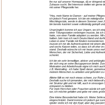
ihn nur auf unserer Homepage, da er dringend e
Zuhause sucht. Bei Interesse stellen wir gerne d
mit seiner Pflegestelle her.
"
Hey, mein Name ist Damon - auf meiner Pfleges
ich jedoch Fred genannt. Ich bin ein mittelgroßer
Mischlingsrüde, werde in diesem Sommer zwei Ja
bin bereits kastriert sowie vollständig geimpft und
Ursprünglich komme ich aus Ungarn, wo ich einig
einer Tötungsstation verbringen musste, bis ich
hatte, von einer Familie adoptiert zu werden. Mit
halben Jahr kam ich nach Deutschland und durft
Leben in einer Familie mit Kindern kennenlernen. 
musste ich mir die Aufmerksamkeit mit einem äl
und sechs Katzen teilen, so dass ich oft eher im
stand. Deshalb wünsche ich mir heute umso meh
Menschen, der mir Sicherheit, Liebe und Aufmer
schenkt.
Ich bin ein sehr lernwilliger, aktiver und anhängli
der sich eng an seine Bezugsperson bindet. Dur
Motivation und Arbeitsfreude eigne ich mich auch
z.B. Mantrailing - ich habe Spaß daran, gemeins
meinem Menschen zu arbeiten und gefordert zu
Alleine fällt es mir noch etwas schwer, zur Ruh
Deshalb suche ich jemanden, der mich liebevoll u
mir Struktur gibt und mir hilft, auch in stressigen 
entspannt zu bleiben.
Für mein Herrchen oder Frauchen würde ich wirkl
tun; ich möchte gefallen und gebe mir stets größ
Eine kleine Besonderheit habe ich: Meine Sehkraft
eingeschränkt. Damit komme ich jedoch gut zure
wieder stoße ich mir den Kopf, aber das passiert 