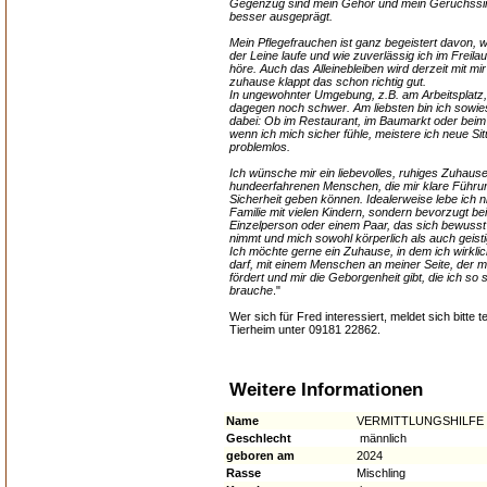
Gegenzug sind mein Gehör und mein Geruchss
besser ausgeprägt.
Mein Pflegefrauchen ist ganz begeistert davon, w
der Leine laufe und wie zuverlässig ich im Freila
höre. Auch das Alleinebleiben wird derzeit mit mir
zuhause klappt das schon richtig gut.
In ungewohnter Umgebung, z.B. am Arbeitsplatz, f
dagegen noch schwer. Am liebsten bin ich sowies
dabei: Ob im Restaurant, im Baumarkt oder beim
wenn ich mich sicher fühle, meistere ich neue Si
problemlos.
Ich wünsche mir ein liebevolles, ruhiges Zuhause
hundeerfahrenen Menschen, die mir klare Führu
Sicherheit geben können. Idealerweise lebe ich ni
Familie mit vielen Kindern, sondern bevorzugt bei
Einzelperson oder einem Paar, das sich bewusst 
nimmt und mich sowohl körperlich als auch geisti
Ich möchte gerne ein Zuhause, in dem ich wirk
darf, mit einem Menschen an meiner Seite, der mi
fördert und mir die Geborgenheit gibt, die ich so 
brauche
."
Wer sich für Fred interessiert, meldet sich bitte t
Tierheim unter 09181 22862.
Weitere Informationen
Name
VERMITTLUNGSHILFE - 
Geschlecht
männlich
geboren am
2024
Rasse
Mischling