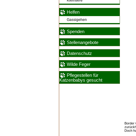
Kleintiere
Helfen
Gassigehen
Spenden
Stellenangebote
Datenschutz
Wilde Feger
Pflegestellen für
Katzenbabys gesucht
Border 
zurückh
Doch ha