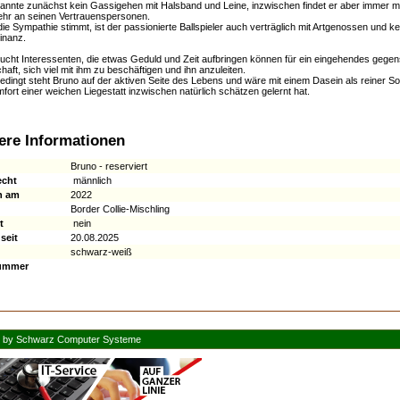
annte zunächst kein Gassigehen mit Halsband und Leine, inzwischen findet er aber immer meh
ehr an seinen Vertrauenspersonen.
die Sympathie stimmt, ist der passionierte Ballspieler auch verträglich mit Artgenossen und k
inanz.
ucht Interessenten, die etwas Geduld und Zeit aufbringen können für ein eingehendes gegen
haft, sich viel mit ihm zu beschäftigen und ihn anzuleiten.
dingt steht Bruno auf der aktiven Seite des Lebens und wäre mit einem Dasein als reiner Sof
fort einer weichen Liegestatt inzwischen natürlich schätzen gelernt hat.
ere Informationen
Bruno - reserviert
echt
männlich
n am
2022
Border Collie-Mischling
t
nein
seit
20.08.2025
schwarz-weiß
ummer
n by
Schwarz Computer Systeme