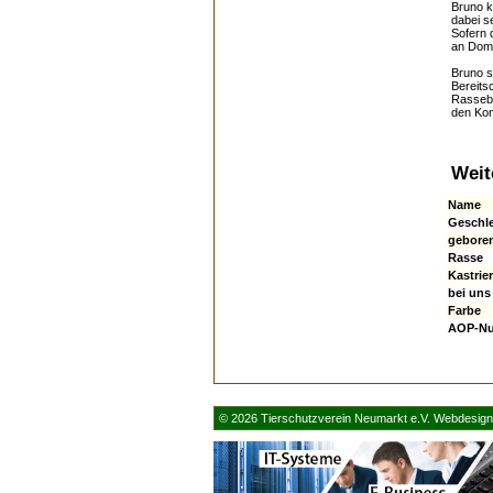
Bruno k
dabei s
Sofern 
an Dom
Bruno s
Bereitsc
Rassebe
den Kom
Weit
Name
Geschl
gebore
Rasse
Kastrier
bei uns 
Farbe
AOP-N
© 2026 Tierschutzverein Neumarkt e.V. Webdesig