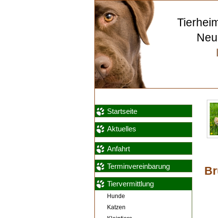
Tierhei
Neum
Startseite
Aktuelles
Anfahrt
Terminvereinbarung
Br
Tiervermittlung
Hunde
Katzen